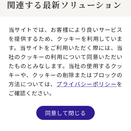
関連する最新ソリューション
当サイトでは、お客様により良いサービス
生殺与奪の権を他人に握
を提供するため、クッキーを利用していま
らせるな～組織は、なぜ
す。当サイトをご利用いただく際には、当
沈黙するのか～
社のクッキーの利用について同意いただい
たものとみなします。当社の使用するクッ
キーや、クッキーの削除またはブロックの
方法については、
プライバシーポリシー
を
「ドラゴンボール型」か
ら「ワンピース型」へ～
ご確認ください。
相互依存で挑む時代の変
革力～
同意して閉じる
問い合わせる
メルマガ登録
SLAM DUNKから学ぶ