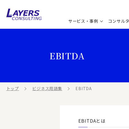
サービス・事例
コンサル
コンサルティングサービス
セミナー情報
最新ソリューション
企業情報
EBITDA
コンサルティング事例
コラム
お知らせ
お客様の声
ビジネス用語集
連載／寄稿／書籍
ビジネステーマ解説集
トップ
ビジネス用語集
EBITDA
動画ライブラリ
EBITDAとは