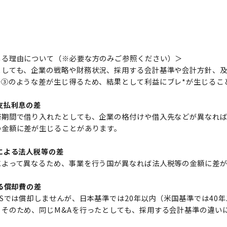
じる理由について（※必要な方のみご参照ください）＞
としても、企業の戦略や財務状況、採用する会計基準や会計方針、
～③のような差が生じ得るため、結果として利益にブレ*が生じるこ
支払利息の差
済期間で借り入れたとしても、企業の格付けや借入先などが異なれ
の金額に差が生じることがあります。
による法人税等の差
によって異なるため、事業を行う国が異なれば法人税等の金額に差
よる償却費の差
RSでは償却しませんが、日本基準では20年以内（米国基準では40
。そのため、同じM&Aを行ったとしても、採用する会計基準の違い