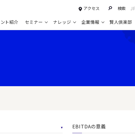
アクセス
検索
J
タント紹介
セミナー
ナレッジ
企業情報
賢人倶楽部
コンサルティングサービスTOP
セミナー情報TOP
最新ソリューションTOP
企業情報TOP
お知らせTOP
営
新規事業開発・ビジネスモデル変革・
申込み受付中のセミナー
経営全般
会社概要
ニュース
設
M&A支援
配信中のセミナーアーカイブ
経営企画・事業戦略
トップメッセージ
メディア掲載
【
グループ・グローバル経営管理
過去のセミナー
経営管理・経理・財務
コンプライアンス（法令遵守）
【
ガバナンス・リスクマネジメント強化
人事
レイヤーズ・コンサルティングの特徴
【
マーケティング戦略・営業改革
広報・CSR
経営諮問委員紹介
【
IT・デジタル
顧問紹介
【
EBITDAの意義