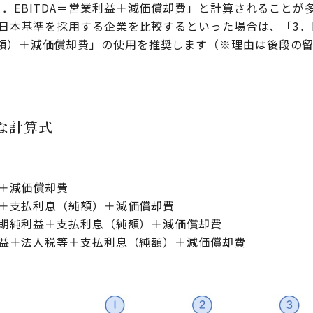
．EBITDA＝営業利益＋減価償却費」と計算されることが
と日本基準を採用する企業を比較するといった場合は、「3．E
額）＋減価償却費」の使用を推奨します（※理由は後段の留
的な計算式
益＋減価償却費
利益＋支払利息（純額）＋減価償却費
前当期純利益＋支払利息（純額）＋減価償却費
純利益＋法人税等＋支払利息（純額）＋減価償却費