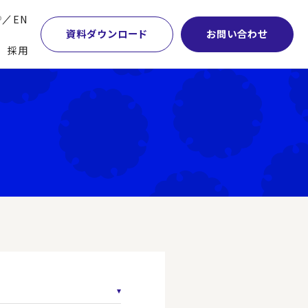
P
EN
資料ダウンロード
お問い合わせ
採用
業・マーケティング
学術顧問紹介
本社・間接業務改革
計・開発・生産・調達
DE&I推進の取り組み
サプライチェーンマネジメント
特集】会計システム刷新
グループ会社
物流改革
特集】CFO革新
グローバルネットワーク
ヒューマンリソースマネジメント
特集】FP＆Aへの旅
パートナーシップ
ビジネスプロセスアウトソーシング
特集】ポスト2027年の基幹システム
アクセス
AI・DX・ERP
特集】ユーザー主導のERP導入