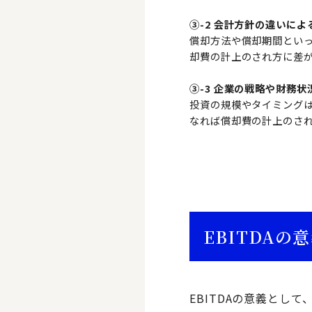
③-2 会計方針の違いに
償却方法や償却期間とい
却費の計上のされ方に差
③-3 企業の戦略や財務
投資の規模やタイミング
なれば償却費の計上のさ
EBITDAの
EBITDAの意義とし