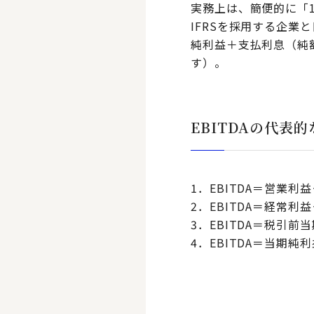
実務上は、簡便的に「1
IFRSを採用する企業
純利益＋支払利息（純
す）。
EBITDAの代表
1．EBITDA＝営業利
2．EBITDA＝経常
3．EBITDA＝税引
4．EBITDA＝当期