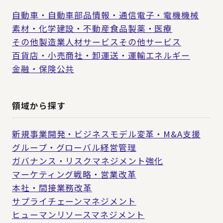
自動車・自動車部品
情報・通信
電子・電機
機械
素材・化学
建設・不動産
食品
製薬・医療
その他製造業
人材サービス
その他サービス
百貨店・小売
商社・卸
運送・運輸
エネルギー
金融・保険
公共
領域から探す
新規事業開発・ビジネスモデル変革・M&A支援
グループ・グローバル経営管理
ガバナンス・リスクマネジメント強化
マーケティング戦略・営業改革
本社・間接業務改革
サプライチェーンマネジメント
ヒューマンリソースマネジメント