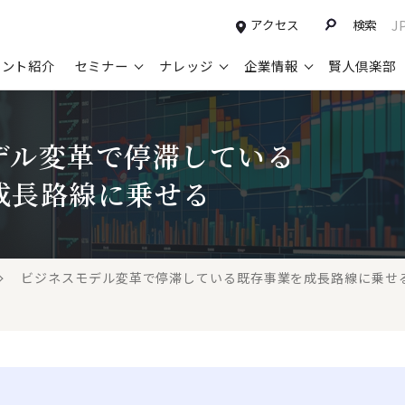
アクセス
検索
J
タント紹介
セミナー
ナレッジ
企業情報
賢人倶楽部
コンサルティングサービスTOP
セミナー情報TOP
最新ソリューションTOP
企業情報TOP
お知らせTOP
営
デル変革で停滞している
新規事業開発・ビジネスモデル変革・
申込み受付中のセミナー
経営全般
会社概要
ニュース
設
M&A支援
成長路線に乗せる
配信中のセミナーアーカイブ
経営企画・事業戦略
トップメッセージ
メディア掲載
【
グループ・グローバル経営管理
過去のセミナー
経営管理・経理・財務
コンプライアンス（法令遵守）
【
ガバナンス・リスクマネジメント強化
人事
レイヤーズ・コンサルティングの特徴
【
ビジネスモデル変革で停滞している既存事業を成長路線に乗せ
マーケティング戦略・営業改革
広報・CSR
経営諮問委員紹介
【
IT・デジタル
顧問紹介
【