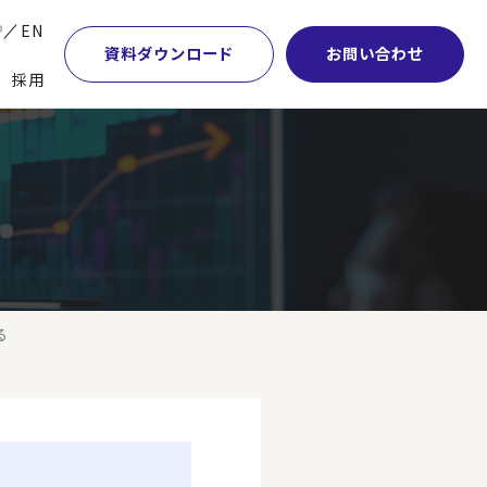
P
EN
資料ダウンロード
お問い合わせ
採用
業・マーケティング
学術顧問紹介
本社・間接業務改革
計・開発・生産・調達
DE&I推進の取り組み
サプライチェーンマネジメント
特集】会計システム刷新
グループ会社
物流改革
特集】CFO革新
グローバルネットワーク
ヒューマンリソースマネジメント
特集】FP＆Aへの旅
パートナーシップ
ビジネスプロセスアウトソーシング
る
特集】ポスト2027年の基幹システム
アクセス
AI・DX・ERP
特集】ユーザー主導のERP導入