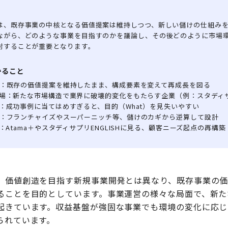
は、既存事業の中核となる価値提案は維持しつつ、新しい儲けの仕組み
ながら、どのような事業を目指すのかを議論し、その後どのように市場
討することが重要となります。
かること
：既存の価値提案を維持したまま、構成要素を変えて再成長を図る
場：新たな市場構造で業界に破壊的変化をもたらす企業（例：スタディ
：成功事例に当てはめすぎると、目的（What）を見失いやすい
：フランチャイズやスーパーニッチ等、儲けのカギから逆算して設計
：Atama＋やスタディサプリENGLISHに見る、顧客ニーズ起点の再構築
、価値創造を目指す新規事業開発とは異なり、既存事業の
ることを目的としています。事業運営の様々な局面で、新た
起きています。収益基盤が強固な事業でも環境の変化に応じ
られています。