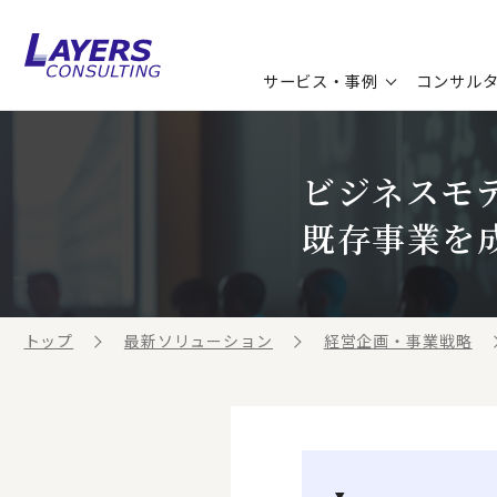
サービス・事例
コンサル
コンサルティングサービス
セミナー情報
最新ソリューション
企業情報
ビジネスモ
コンサルティング事例
コラム
お知らせ
既存事業を
お客様の声
ビジネス用語集
連載／寄稿／書籍
ビジネステーマ解説集
トップ
最新ソリューション
経営企画・事業戦略
動画ライブラリ