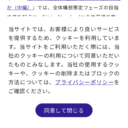
か（中編）
」では、全体構想策定フェーズの目指
す姿を起点に、Fit to Standardと全体最適で業
務改革施策を立案し、新業務プロセス（To-Be）
当サイトでは、お客様により良いサービス
とシステム要件へ落とし込む進め方を解説しまし
を提供するため、クッキーを利用していま
た。
す。当サイトをご利用いただく際には、当
社のクッキーの利用について同意いただい
たものとみなします。当社の使用するクッ
主なポイント
キーや、クッキーの削除またはブロックの
方法については、
プライバシーポリシー
を
ご確認ください。
新業務定義の中心は「業務改革施策の具体化」
戦略、ルール・制度、組織、プロセス、システ
同意して閉じる
ムの観点で施策を設計
問い合わせる
メルマガ登録
グループ方針（グループ会計規則統一、勘定科