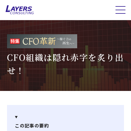
CFO組織は隠れ赤字を炙り出
せ！
この記事の要約