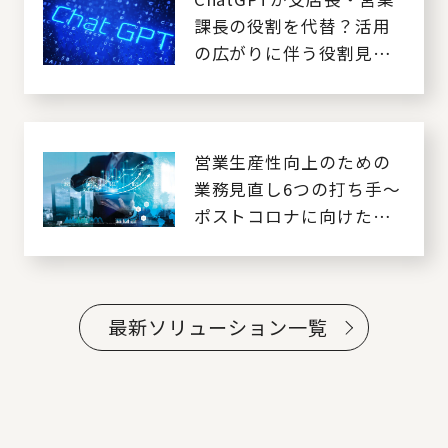
課長の役割を代替？活用
の広がりに伴う役割見直
しの必要性
営業生産性向上のための
業務見直し6つの打ち手～
ポストコロナに向けた営
業改革～
最新ソリューション一覧