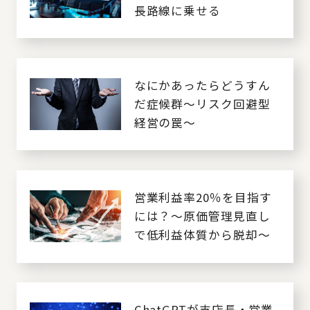
長路線に乗せる
なにかあったらどうすん
だ症候群～リスク回避型
経営の罠～
営業利益率20％を目指す
には？～原価管理見直し
で低利益体質から脱却～
ChatGPTが支店長・営業