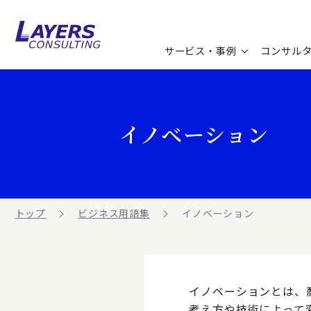
サービス・事例
コンサル
コンサルティングサービス
セミナー情報
最新ソリューション
企業情報
イノベーション
コンサルティング事例
コラム
お知らせ
お客様の声
ビジネス用語集
連載／寄稿／書籍
ビジネステーマ解説集
トップ
ビジネス用語集
イノベーション
動画ライブラリ
イノベーションとは、
考え方や技術によって