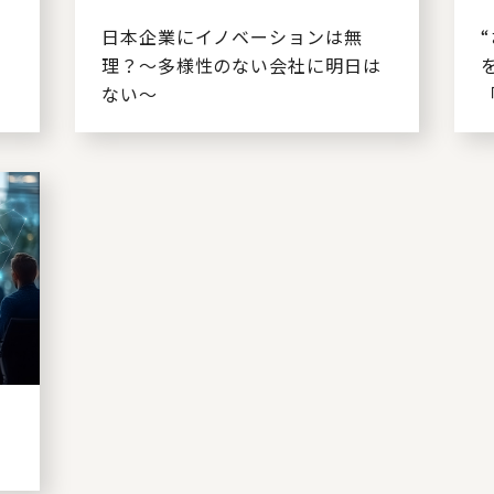
す
日本企業にイノベーションは無
理？～多様性のない会社に明日は
ない～
る