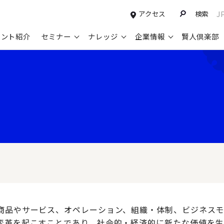
アクセス
検索
J
タント紹介
セミナー
ナレッジ
企業情報
賢人倶楽部
コンサルティングサービスTOP
セミナー情報TOP
最新ソリューションTOP
企業情報TOP
お知らせTOP
営
新規事業開発・ビジネスモデル変革・
申込み受付中のセミナー
経営全般
会社概要
ニュース
設
M&A支援
配信中のセミナーアーカイブ
経営企画・事業戦略
トップメッセージ
メディア掲載
【
グループ・グローバル経営管理
過去のセミナー
経営管理・経理・財務
コンプライアンス（法令遵守）
【
ガバナンス・リスクマネジメント強化
人事
レイヤーズ・コンサルティングの特徴
【
マーケティング戦略・営業改革
広報・CSR
経営諮問委員紹介
【
IT・デジタル
顧問紹介
【
商品やサービス、オペレーション、組織・体制、ビジネスモ
変革を起こすことであり、社会的・経済的に新たな価値を生