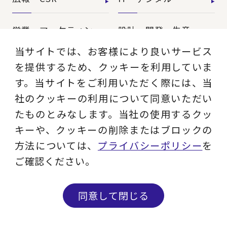
営業・マーケティン
設計・開発・生産・
グ
調達
当サイトでは、お客様により良いサービス
を提供するため、クッキーを利用していま
【特集】会計システ
す。当サイトをご利用いただく際には、当
【特集】CFO革新
ム刷新
社のクッキーの利用について同意いただい
たものとみなします。当社の使用するクッ
【特集】FP&Aへの
【特集】ポスト2027
キーや、クッキーの削除またはブロックの
旅
年の基幹システム
方法については、
プライバシーポリシー
を
ご確認ください。
【特集】ユーザー主
導のERP導入
同意して閉じる