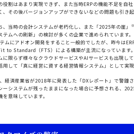
の役割はあまり実現できず、また当時ERPの機能不足を自
く、その後バージョンアップができないなどの問題も引き
ち、当時の会計システムが老朽化し、また「2025年の崖」
ステムへの刷新」の検討が多くの企業で進められています。
ステムにアドオン開発をすること一般的でしたが、昨今はER
t to Standard（FTS）による構築が主流になってい
ムに限らず様々なクラウドサービスやAIサービスも出現し
活用して「真に経営に資する経営情報システム」として実現
は、経済産業省が2018年に発表した「DXレポート」で警鐘
シーシステムが残ったままになった場合に予想される、202
機を意味しています。