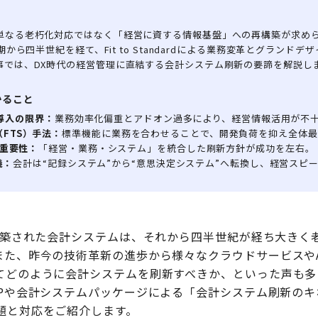
単なる老朽化対応ではなく「経営に資する情報基盤」への再構築が求め
入期から四半世紀を経て、Fit to Standardによる業務変革とグランド
事では、DX時代の経営管理に直結する会計システム刷新の要諦を解説し
かること
P導入の限界：
業務効率化偏重とアドオン過多により、経営情報活用が不
rd（FTS）手法：
標準機能に業務を合わせることで、開発負荷を抑え全体最
重要性：
「経営・業務・システム」を統合した刷新方針が成功を左右。
義：
会計は“記録システム”から“意思決定システム”へ転換し、経営スピ
で構築された会計システムは、それから四半世紀が経ち大きく
また、昨今の技術革新の進歩から様々なクラウドサービスや
てどのように会計システムを刷新すべきか、といった声も多
RPや会計システムパッケージによる「会計システム刷新の
題と対応をご紹介します。