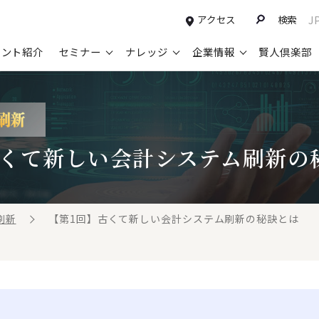
アクセス
検索
J
タント紹介
セミナー
ナレッジ
企業情報
賢人倶楽部
コンサルティングサービスTOP
セミナー情報TOP
最新ソリューションTOP
企業情報TOP
お知らせTOP
営
新規事業開発・ビジネスモデル変革・
申込み受付中のセミナー
経営全般
会社概要
ニュース
設
M&A支援
古くて新しい会計システム刷新の
配信中のセミナーアーカイブ
経営企画・事業戦略
トップメッセージ
メディア掲載
【
グループ・グローバル経営管理
過去のセミナー
経営管理・経理・財務
コンプライアンス（法令遵守）
【
ガバナンス・リスクマネジメント強化
人事
レイヤーズ・コンサルティングの特徴
【
刷新
【第1回】古くて新しい会計システム刷新の秘訣とは
マーケティング戦略・営業改革
広報・CSR
経営諮問委員紹介
【
IT・デジタル
顧問紹介
【