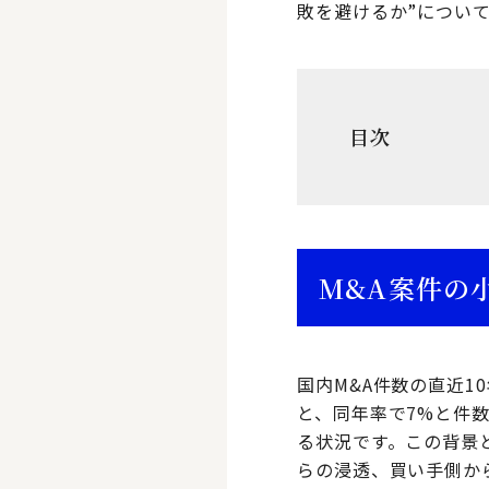
敗を避けるか”につい
目次
M&A案件の
国内M&A件数の直近
と、同年率で7%と件
る状況です。この背景
らの浸透、買い手側か