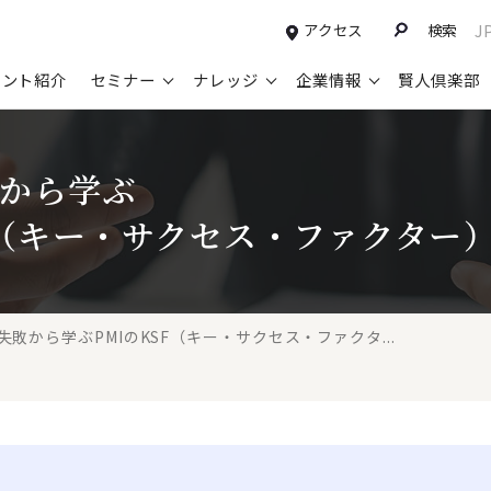
アクセス
検索
J
タント紹介
セミナー
ナレッジ
企業情報
賢人倶楽部
コンサルティングサービスTOP
セミナー情報TOP
最新ソリューションTOP
企業情報TOP
お知らせTOP
営
敗から学ぶ
新規事業開発・ビジネスモデル変革・
申込み受付中のセミナー
経営全般
会社概要
ニュース
設
M&A支援
F（キー・サクセス・ファクター
配信中のセミナーアーカイブ
経営企画・事業戦略
トップメッセージ
メディア掲載
【
グループ・グローバル経営管理
過去のセミナー
経営管理・経理・財務
コンプライアンス（法令遵守）
【
ガバナンス・リスクマネジメント強化
人事
レイヤーズ・コンサルティングの特徴
【
失敗から学ぶPMIのKSF（キー・サクセス・ファクタ...
マーケティング戦略・営業改革
広報・CSR
経営諮問委員紹介
【
IT・デジタル
顧問紹介
【