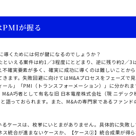
はPMIが握る
功に導くためには何が鍵になるのでしょうか？
たといえる案件は約1／3程度にとどまり、逆に残り約2／3
え不確実要素が多く、確実に成功に導くのは難しいことから
てきます。失敗回避に向けてはM&Aプロセスをフェーズで見
ィール」「PMI（トランスフォーメーション）」に分かれま
。M&A巧者として有名な旧 日本電産株式会社（現 ニデッ
Iだと語っておられます。また、M&Aの専門家であるファン
ているケースは、枚挙にいとまがありません。具体的に失敗
ネス統合が進まないケースか、【ケース②】統合成果が得ら