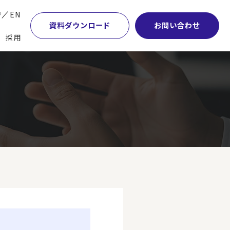
P
EN
資料ダウンロード
お問い合わせ
採用
業・マーケティング
学術顧問紹介
本社・間接業務改革
計・開発・生産・調達
DE&I推進の取り組み
サプライチェーンマネジメント
）
特集】会計システム刷新
グループ会社
物流改革
特集】CFO革新
グローバルネットワーク
ヒューマンリソースマネジメント
特集】FP＆Aへの旅
パートナーシップ
ビジネスプロセスアウトソーシング
特集】ポスト2027年の基幹システム
アクセス
AI・DX・ERP
特集】ユーザー主導のERP導入