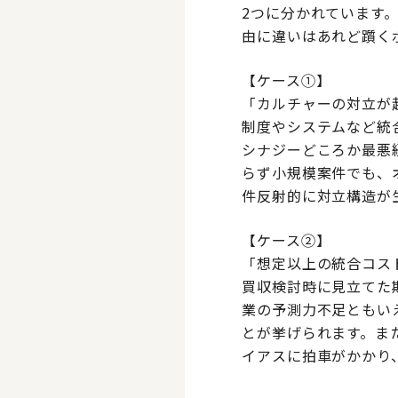
2つに分かれています
由に違いはあれど躓く
【ケース①】
「カルチャーの対立が
制度やシステムなど統
シナジーどころか最悪
らず小規模案件でも、
件反射的に対立構造が
【ケース②】
「想定以上の統合コス
買収検討時に見立てた
業の予測力不足ともいえ
とが挙げられます。ま
イアスに拍車がかかり