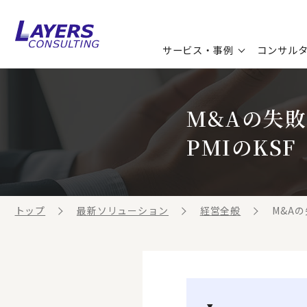
サービス・事例
コンサル
コンサルティングサービス
セミナー情報
最新ソリューション
企業情報
M&Aの失
コンサルティング事例
コラム
お知らせ
PMIのKS
お客様の声
ビジネス用語集
連載／寄稿／書籍
ビジネステーマ解説集
トップ
最新ソリューション
経営全般
M&Aの
動画ライブラリ