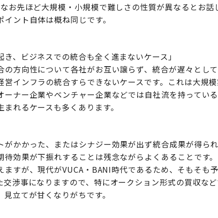
。なお先ほど大規模・小規模で難しさの性質が異なるとお話
ポイント自体は概ね同じです。
起き、ビジネスでの統合も全く進まないケース」
合の方向性について各社がお互い譲らず、統合が遅々として
経営インフラの統合すらできないケースです。これは大規模
オーナー企業やベンチャー企業などでは自社流を持ってい
生まれるケースも多くあります。
トがかかった、またはシナジー効果が出ず統合成果が得ら
期待効果が下振れすることは残念ながらよくあることです。
ますが、現代がVUCA・BANI時代であるため、そもそも
た交渉事になりますので、特にオークション形式の買収など
、見立てが甘くなりがちです。