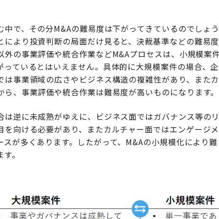
む中で、その分M&Aの難易度は下がってきているのでしょ
とにより投資判断の局面だけ見ると、決裁基準などの難易度
以外の事業評価や統合作業などM&Aプロセスは、小規模案
がっているとはいえません。具体的に大規模案件の場合、企
では事業領域の広さやビジネス構造の複雑性があり、また
から、事業評価や統合作業は難易度が高いものになります。
合は逆に未成熟がゆえに、ビジネス面ではガバナンス等の
目を向ける必要があり、またカルチャー面ではエンゲージ
ースが多くあります。したがって、M&Aの小規模化により
ます。