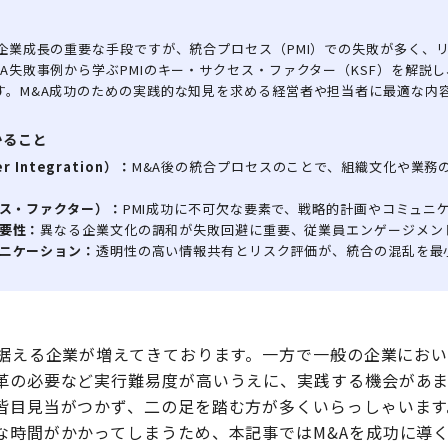
は企業成長の重要な手段ですが、統合プロセス（PMI）での失敗が多く、
A失敗事例から学ぶPMIのキー・サクセス・ファクター（KSF）を解説
す。M&A成功のための実践的な知見を求める経営者や担当者に最適な内
かること
r Integration）：
M&A後の統合プロセスのことで、組織文化や業務
セス・ファクター）：
PMI成功に不可欠な要素で、戦略的計画やコミュニ
要性：
異なる企業文化の調和が失敗回避に重要、従業員エンゲージメン
ニケーション：
透明性の高い情報共有とリスク評価が、統合の混乱を最
に据える企業が増えてきております。一方で一般の企業におい
革の必要など実行難易度が高いうえに、実践する機会があ
皆目見当がつかず、二の足を踏む方が多くいらっしゃいます
な時間がかかってしまうため、本記事ではM&Aを成功に導く