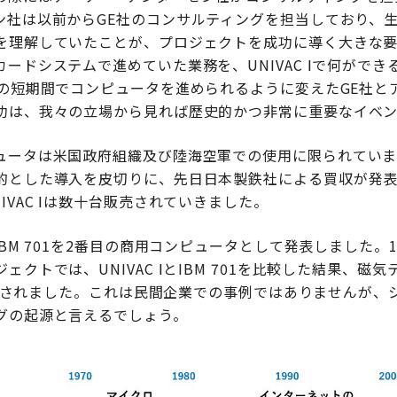
ン社は以前からGE社のコンサルティングを担当しており、
を理解していたことが、プロジェクトを成功に導く大きな
ードシステムで進めていた業務を、UNIVAC Ⅰで何がで
年の短期間でコンピュータを進められるように変えたGE社と
功は、我々の立場から見れば歴史的かつ非常に重要なイベン
ュータは米国政府組織及び陸海空軍での使用に限られていま
的とした導入を皮切りに、先日日本製鉄社による買収が発表
IVAC Ⅰは数十台販売されていきました。
IBM 701を2番目の商用コンピュータとして発表しました。
ェクトでは、UNIVAC ⅠとIBM 701を比較した結果、磁
が採用されました。これは民間企業での事例ではありませんが
グの起源と言えるでしょう。