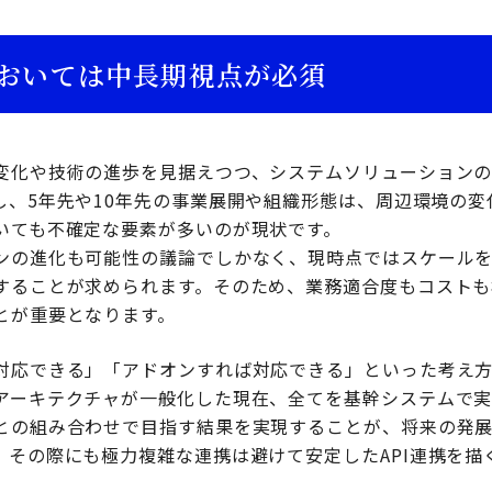
おいては中長期視点が必須
変化や技術の進歩を見据えつつ、システムソリューション
し、5年先や10年先の事業展開や組織形態は、周辺環境の変
いても不確定な要素が多いのが現状です。
ンの進化も可能性の議論でしかなく、現時点ではスケール
することが求められます。そのため、業務適合度もコストも
とが重要となります。
対応できる」「アドオンすれば対応できる」といった考え
アーキテクチャが一般化した現在、全てを基幹システムで
との組み合わせで目指す結果を実現することが、将来の発
。その際にも極力複雑な連携は避けて安定したAPI連携を描