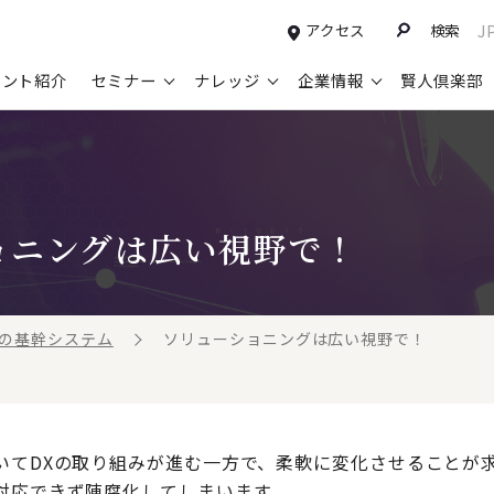
アクセス
検索
J
タント紹介
セミナー
ナレッジ
企業情報
賢人倶楽部
コンサルティングサービスTOP
セミナー情報TOP
最新ソリューションTOP
企業情報TOP
お知らせTOP
営
新規事業開発・ビジネスモデル変革・
申込み受付中のセミナー
経営全般
会社概要
ニュース
設
M&A支援
ョニングは広い視野で！
配信中のセミナーアーカイブ
経営企画・事業戦略
トップメッセージ
メディア掲載
【
グループ・グローバル経営管理
過去のセミナー
経営管理・経理・財務
コンプライアンス（法令遵守）
【
ガバナンス・リスクマネジメント強化
人事
レイヤーズ・コンサルティングの特徴
【
年の基幹システム
ソリューショニングは広い視野で！
マーケティング戦略・営業改革
広報・CSR
経営諮問委員紹介
【
IT・デジタル
顧問紹介
【
いてDXの取り組みが進む一方で、柔軟に変化させることが
対応できず陳腐化してしまいます。