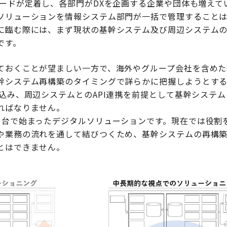
ワードが定着し、各部門がDXを企画する企業や団体も増えて
ソリューションを情報システム部門が一括で管理することは
に臨む際には、まず現状の基幹システム及び周辺システム
です。
ておくことが望ましい一方で、海外やグループ会社を含めた
幹システム再構築のタイミングで詳らかに把握しようとする
し込み、周辺システムとのAPI連携を前提として基幹システ
ればなりません。
1台で始まったデジタルソリューションです。現在では役割
や業務の流れを通して結びつくため、基幹システムの再構
とはできません。