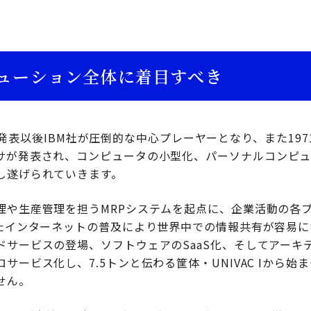
ューション全体に着目すべき
/360発表以後IBM社が圧倒的な中心プレーヤーとなり、また1
サが発表され、コンピュータの小型化、パーソナルコンピュ
し遂げられていきます。
理や生産管理を担うMRPシステムを起点に、企業活動の各プ
またインターネットの普及により世界中での情報共有が容易
ドサービスの登場、ソフトウェアのSaaS化、そしてアーキ
サービス化し、7.5トンと伝わる筐体・UNIVAC Ⅰから始
せん。