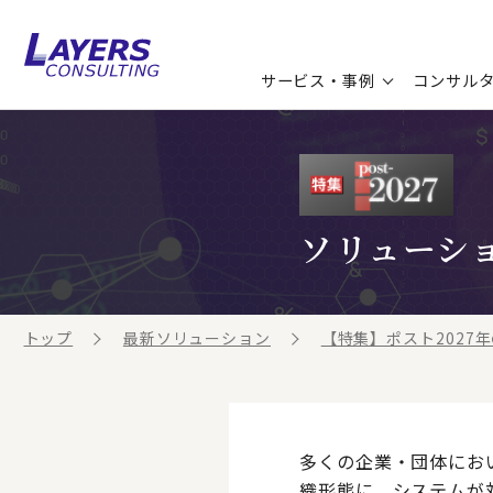
サービス・事例
コンサル
コンサルティングサービス
セミナー情報
最新ソリューション
企業情報
コンサルティング事例
コラム
お知らせ
ソリューシ
お客様の声
ビジネス用語集
連載／寄稿／書籍
ビジネステーマ解説集
トップ
最新ソリューション
【特集】ポスト2027
動画ライブラリ
多くの企業・団体にお
織形態に、システムが