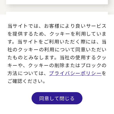
大手重工業J社
当サイトでは、お客様により良いサービス
重工業メーカーの経理業務改
を提供するため、クッキーを利用していま
革
す。当サイトをご利用いただく際には、当
社のクッキーの利用について同意いただい
業界：
たものとみなします。当社の使用するクッ
機械
キーや、クッキーの削除またはブロックの
サービス：
方法については、
プライバシーポリシー
を
経理財務部門改革
ご確認ください。
同意して閉じる
コンサルティング事例一覧