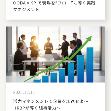
OODA×KPIで現場を“フロー”に導く実践
マネジメント
2025.12.11
活力マネジメントで企業を加速せよ～
HRBPが導く組織活力～