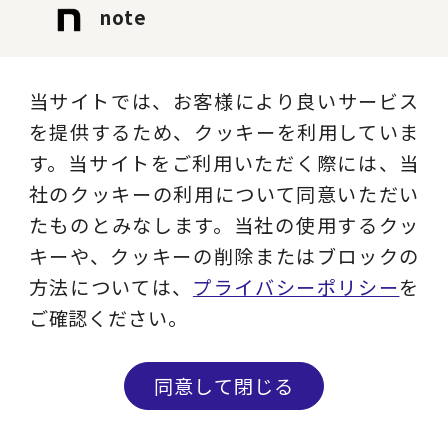
note
イベントレポート、社員のリアル、プロフ
ェッショナルによる業界動向や最新ソリュ
当サイトでは、お客様により良いサービス
ーションを発信します。
を提供するため、クッキーを利用していま
す。当サイトをご利用いただく際には、当
記事を読む
社のクッキーの利用について同意いただい
たものとみなします。当社の使用するクッ
キーや、クッキーの削除またはブロックの
Instagram
方法については、
プライバシーポリシー
を
ご確認ください。
現役コンサルタントのコラム、ビジネス用
語解説、セミナー情報など実務に役立つコ
同意して閉じる
ンテンツを発信します。