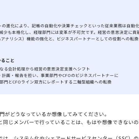
ットの進化により、記帳の自動化や決算チェックといった従来業務は自動
の減少も本格化し、経理部門には変革が不可欠です。経営の意思決定に貢献
&アナリシス）機能の強化と、ビジネスパートナーとしての役割への転換
かること
なる会計処理から経営の意思決定支援へシフト
測・計画・報告を担い、事業部門やCFOのビジネスパートナーに
部門とCFOライン双方にレポートする二軸型組織への転換
理部門がどうなっているか想像してみてください。
と同じメンバーで行っていることは、もはや想像できないの
では、システム化やシェアードサービスセンター（SSC）の