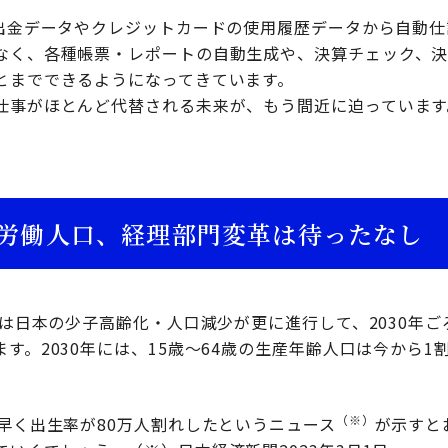
入出金データやクレジットカードの使用履歴データから自動
なく、各種帳票・レポートの自動生成や、決算チェック、
とまでできるようになってきています。
仕事がほとんど代替される未来が、もう間近に迫っています
労働人口、経理部門変革は待ったなし
では日本の少子高齢化・人口減少が更に進行して、2030年
す。2030年には、15歳～64歳の生産年齢人口は今から1
（※）
早く出生率が80万人割れしたというニュース
が示すと