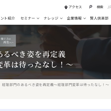
アクセス
検索
J
タント紹介
セミナー
ナレッジ
企業情報
賢人倶楽部
コンサルティングサービスTOP
セミナー情報TOP
最新ソリューションTOP
企業情報TOP
お知らせTOP
営
新規事業開発・ビジネスモデル変革・
申込み受付中のセミナー
経営全般
会社概要
ニュース
設
M&A支援
あるべき姿を再定義
配信中のセミナーアーカイブ
経営企画・事業戦略
トップメッセージ
メディア掲載
【
グループ・グローバル経営管理
変革は待ったなし！～
過去のセミナー
経営管理・経理・財務
コンプライアンス（法令遵守）
【
ガバナンス・リスクマネジメント強化
人事
レイヤーズ・コンサルティングの特徴
【
マーケティング戦略・営業改革
広報・CSR
経営諮問委員紹介
【
経理部門のあるべき姿を再定義～経理部門変革は待ったなし！～
IT・デジタル
顧問紹介
【