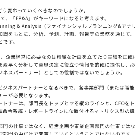
どう変わっていくべきなのでしょうか。
て、「FP&A」がキーワードになると考えます。
l Planning & Analysis（ファイナンシャルプランニング
知識をもとに、分析、予測、計画、報告等の業務を通じて
とです。
る今、企業経営に必要なのは精緻な計画を立てたり実績を正確
を素早く分析して意思決定に役立つ情報を的確に提供し、
ジネスパートナー）としての役割ではないでしょうか。
てのビジネスパートナーとなるべきで、各事業部門（または職
ナーが必要となります。
ートナーは、部門長をトップとする縦のラインと、CFOを
揮命令系統・レポートラインに位置付けるマトリクス型の構
部門の仕事ではなく、経営企画や事業企画部門の仕事では
理部門の中だけで変革していくということではないのです。