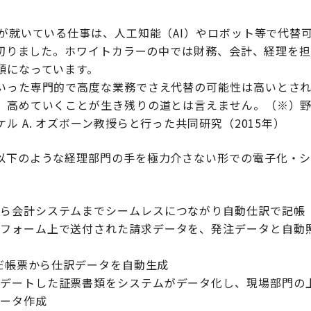
％が就いている仕事は、人工知能（AI）やロボット等で代替
年を切りました。ホワイトカラーの中では財務、会計、経理を
頭になっています。
いった専門的で高度な業務でさえ代替の可能性は高いとさ
、高めていくことが生き残りの道とは言えません。（※）
ル A. オズボーン教授らと行った共同研究（2015年）
以下のような経理部門の手を極力介さない形での電子化・
から会計システムまでシームレスにつながり自動仕訳で記帳
トフォーム上で送付された請求データを、発注データと自動
込んだ帳票から仕訳データを自動生成
プデートした証票書類をシステムがデータ化し、現場部門の
データ作成