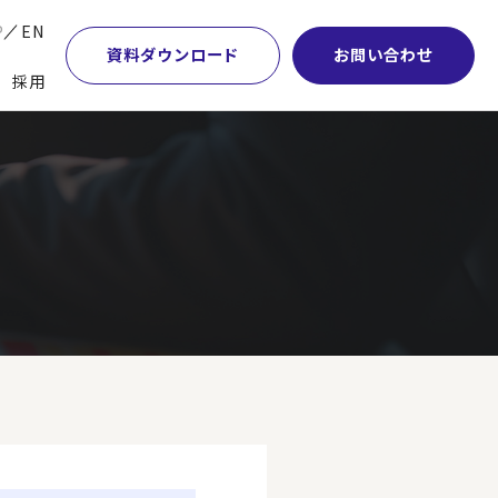
P
EN
資料ダウンロード
お問い合わせ
採用
業・マーケティング
学術顧問紹介
本社・間接業務改革
計・開発・生産・調達
DE&I推進の取り組み
サプライチェーンマネジメント
特集】会計システム刷新
グループ会社
物流改革
特集】CFO革新
グローバルネットワーク
ヒューマンリソースマネジメント
特集】FP＆Aへの旅
パートナーシップ
ビジネスプロセスアウトソーシング
特集】ポスト2027年の基幹システム
アクセス
AI・DX・ERP
特集】ユーザー主導のERP導入