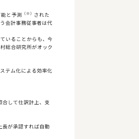
（※）
可能と予測
された
担う会計事務従事者は代
れていることからも、今
野村総合研究所がオック
システム化による効率化
照合して仕訳計上、支
上長が承認すれば自動