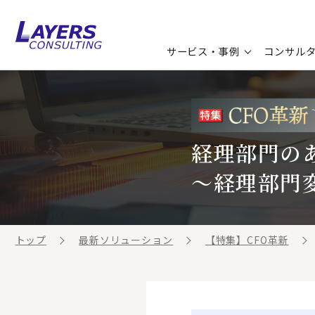
サービス・事例
コンサル
コンサルティングサービス
セミナー情報
最新ソリューション
企業情報
コンサルティング事例
コラム
お知らせ
経理部門の
～経理部門
お客様の声
ビジネス用語集
連載／寄稿／書籍
ビジネステーマ解説集
トップ
最新ソリューション
【特集】CFO革新
動画ライブラリ