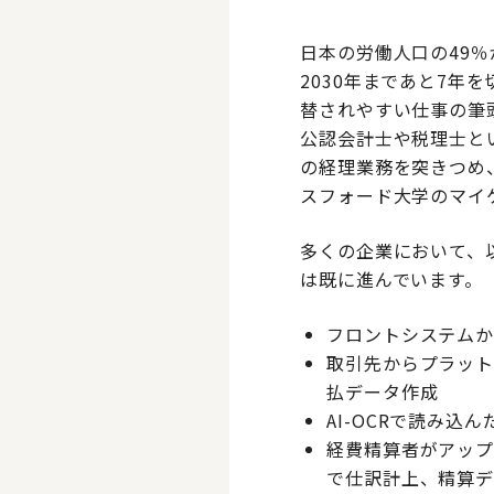
日本の労働人口の49
2030年まであと7
替されやすい仕事の筆
公認会計士や税理士と
の経理業務を突きつめ
スフォード大学のマイケ
多くの企業において、
は既に進んでいます。
フロントシステム
取引先からプラッ
払データ作成
AI-OCRで読み
経費精算者がアッ
で仕訳計上、精算