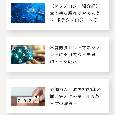
【テクノロジー紹介編】
宝の持ち腐れはやめよう
～HRテクノロジーへの処
方箋～
本質的タレントマネジメ
ントに不可欠な人事思
想・人財戦略
労働力人口減少2030年の
崖に備えよ～第1回 改革
人財の確保～