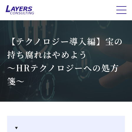
【テクノロジー導入編】宝の
持ち腐れはやめよう
～HRテクノロジーへの処方
箋～