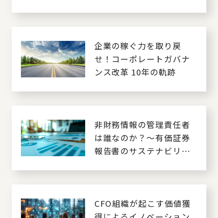
状と今後の課題～
企業の稼ぐ力を取り戻
せ！コーポレートガバナ
ンス改革 10年の軌跡
非財務情報の管理責任者
は誰なのか？～有価証券
報告書のサステナビリテ
ィ情報開示を契機とした
管理体制検討～
CFO組織が起こす価値獲
得によるイノベーション