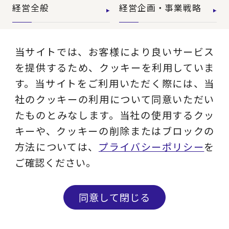
経営全般
経営企画・事業戦略
経営管理・経理・財
人事
当サイトでは、お客様により良いサービス
務
を提供するため、クッキーを利用していま
す。当サイトをご利用いただく際には、当
広報・CSR
IT・デジタル
社のクッキーの利用について同意いただい
たものとみなします。当社の使用するクッ
営業・マーケティン
設計・開発・生産・
キーや、クッキーの削除またはブロックの
グ
調達
方法については、
プライバシーポリシー
を
ご確認ください。
【特集】会計システ
【特集】CFO革新
ム刷新
同意して閉じる
【特集】FP&Aへの
【特集】ポスト2027