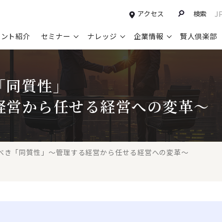
アクセス
検索
J
タント紹介
セミナー
ナレッジ
企業情報
賢人倶楽部
コンサルティングサービスTOP
セミナー情報TOP
最新ソリューションTOP
企業情報TOP
お知らせTOP
営
「同質性」
新規事業開発・ビジネスモデル変革・
申込み受付中のセミナー
経営全般
会社概要
ニュース
設
M&A支援
経営から任せる経営への変革～
配信中のセミナーアーカイブ
経営企画・事業戦略
トップメッセージ
メディア掲載
【
グループ・グローバル経営管理
過去のセミナー
経営管理・経理・財務
コンプライアンス（法令遵守）
【
ガバナンス・リスクマネジメント強化
人事
レイヤーズ・コンサルティングの特徴
【
べき「同質性」～管理する経営から任せる経営への変革～
マーケティング戦略・営業改革
広報・CSR
経営諮問委員紹介
【
IT・デジタル
顧問紹介
【