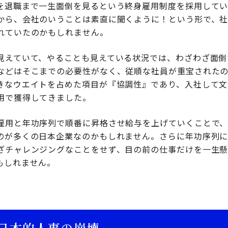
を退職まで一生面倒を見るという終身雇用制度を採用して
から、会社のいうことは素直に聞くように！という形で、
れていたのかもしれません。
見えていて、やることも見えている状況では、わざわざ面倒
などはそこまでの必要性がなく、従順な社員が重宝された
きなウエイトを占めた項目が『協調性』であり、入社して文
用で獲得してきました。
雇用と年功序列で順番に昇格させ給与を上げていくことで
のが多くの日本企業なのかもしれません。さらに年功序列
ざチャレンジングなことをせず、目の前の仕事だけを一生
もしれません。
で日本的人事の崩壊