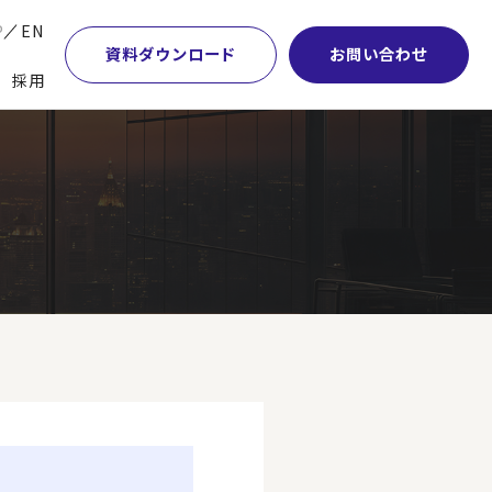
P
EN
資料ダウンロード
お問い合わせ
採用
業・マーケティング
学術顧問紹介
本社・間接業務改革
計・開発・生産・調達
DE&I推進の取り組み
サプライチェーンマネジメント
特集】会計システム刷新
グループ会社
物流改革
特集】CFO革新
グローバルネットワーク
ヒューマンリソースマネジメント
特集】FP＆Aへの旅
パートナーシップ
ビジネスプロセスアウトソーシング
特集】ポスト2027年の基幹システム
アクセス
AI・DX・ERP
特集】ユーザー主導のERP導入