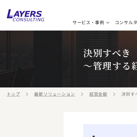
サービス・事例
コンサル
コンサルティングサービス
セミナー情報
最新ソリューション
企業情報
決別すべき
コンサルティング事例
コラム
お知らせ
～管理する
お客様の声
ビジネス用語集
連載／寄稿／書籍
ビジネステーマ解説集
トップ
最新ソリューション
経営全般
決別す
動画ライブラリ