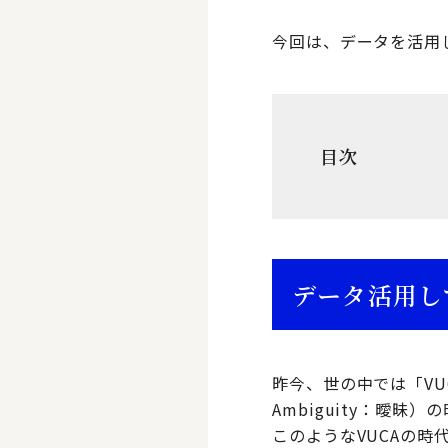
今回は、データを活用
目次
データ活用し
昨今、世の中では「VUCA（
Ambiguity：曖
このようなVUCAの