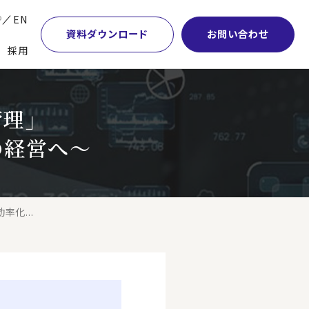
P
EN
資料ダウンロード
お問い合わせ
採用
業・マーケティング
学術顧問紹介
本社・間接業務改革
管理」
計・開発・生産・調達
DE&I推進の取り組み
サプライチェーンマネジメント
の経営へ～
特集】会計システム刷新
グループ会社
物流改革
特集】CFO革新
グローバルネットワーク
ヒューマンリソースマネジメント
特集】FP＆Aへの旅
パートナーシップ
ビジネスプロセスアウトソーシング
化...
特集】ポスト2027年の基幹システム
アクセス
AI・DX・ERP
特集】ユーザー主導のERP導入