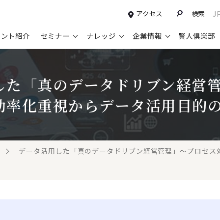
アクセス
検索
J
タント紹介
セミナー
ナレッジ
企業情報
賢人倶楽部
コンサルティングサービスTOP
セミナー情報TOP
最新ソリューションTOP
企業情報TOP
お知らせTOP
営
した「真のデータドリブン経営
新規事業開発・ビジネスモデル変革・
申込み受付中のセミナー
経営全般
会社概要
ニュース
設
M&A支援
効率化重視からデータ活用目的
配信中のセミナーアーカイブ
経営企画・事業戦略
トップメッセージ
メディア掲載
【
グループ・グローバル経営管理
過去のセミナー
経営管理・経理・財務
コンプライアンス（法令遵守）
【
ガバナンス・リスクマネジメント強化
人事
レイヤーズ・コンサルティングの特徴
【
データ活用した「真のデータドリブン経営管理」～プロセス効率
マーケティング戦略・営業改革
広報・CSR
経営諮問委員紹介
【
IT・デジタル
顧問紹介
【