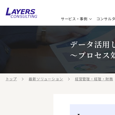
サービス・事例
コンサル
コンサルティングサービス
セミナー情報
最新ソリューション
企業情報
データ活用
コンサルティング事例
コラム
お知らせ
～プロセス
お客様の声
ビジネス用語集
連載／寄稿／書籍
ビジネステーマ解説集
トップ
最新ソリューション
経営管理・経理・財務
動画ライブラリ