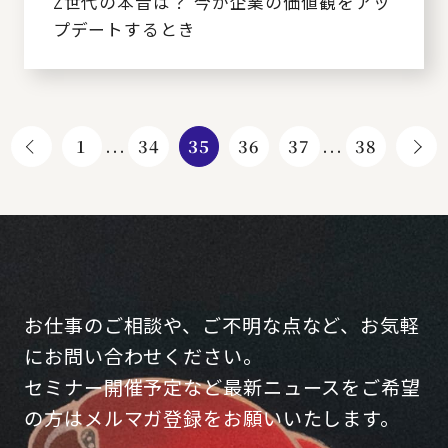
Z世代の本音は？ 今が企業の価値観をアッ
プデートするとき
1
...
34
35
36
37
...
38
お仕事のご相談や、ご不明な点など、お気軽
にお問い合わせください。
セミナー開催予定など最新ニュースをご希望
の方はメルマガ登録をお願いいたします。