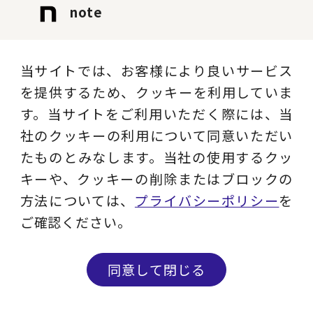
note
イベントレポート、社員のリアル、プロフ
ェッショナルによる業界動向や最新ソリュ
当サイトでは、お客様により良いサービス
ーションを発信します。
を提供するため、クッキーを利用していま
す。当サイトをご利用いただく際には、当
記事を読む
社のクッキーの利用について同意いただい
たものとみなします。当社の使用するクッ
キーや、クッキーの削除またはブロックの
Instagram
方法については、
プライバシーポリシー
を
ご確認ください。
現役コンサルタントのコラム、ビジネス用
語解説、セミナー情報など実務に役立つコ
同意して閉じる
ンテンツを発信します。