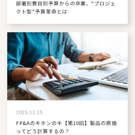
部署別費目別予算からの卒業、“プロジェ
クト型”予算革命とは
2025.12.15
FP&Aのキホンのキ【第10回】製品の原価
ってどう計算するの？