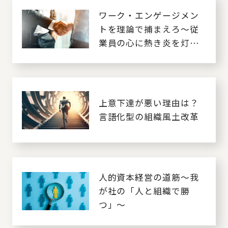
ワーク・エンゲージメン
トを理論で捕まえろ～従
業員の心に熱き炎を灯す
には～
上意下達が悪い理由は？
言語化型の組織風土改革
人的資本経営の道筋～我
が社の「人と組織で勝
つ」～