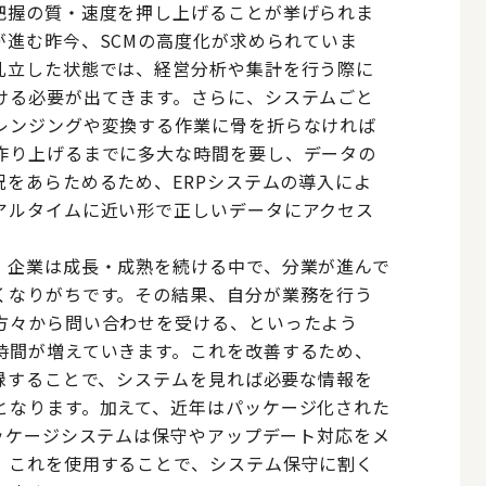
把握の質・速度を押し上げることが挙げられま
が進む昨今、SCMの高度化が求められていま
乱立した状態では、経営分析や集計を行う際に
ける必要が出てきます。さらに、システムごと
レンジングや変換する作業に骨を折らなければ
作り上げるまでに多大な時間を要し、データの
をあらためるため、ERPシステムの導入によ
アルタイムに近い形で正しいデータにアクセス
。企業は成長・成熟を続ける中で、分業が進んで
くなりがちです。その結果、自分が業務を行う
方々から問い合わせを受ける、といったよう
時間が増えていきます。これを改善するため、
録することで、システムを見れば必要な情報を
となります。加えて、近年はパッケージ化された
ッケージシステムは保守やアップデート対応をメ
、これを使用することで、システム保守に割く