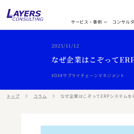
サービス・事例
コンサル
コンサルティングサービス
セミナー情報
最新ソリューション
企業情報
2025/11/12
なぜ企業はこぞってER
コンサルティング事例
コラム
お知らせ
お客様の声
ビジネス用語集
連載／寄稿／書籍
#DX
#サプライチェーンマネジメント
ビジネステーマ解説集
トップ
コラム
なぜ企業はこぞってERPシステムを
動画ライブラリ