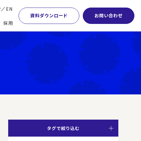
P
EN
資料ダウンロード
お問い合わせ
採用
業・マーケティング
学術顧問紹介
本社・間接業務改革
計・開発・生産・調達
DE&I推進の取り組み
サプライチェーンマネジメント
特集】会計システム刷新
グループ会社
物流改革
特集】CFO革新
グローバルネットワーク
ヒューマンリソースマネジメント
特集】FP＆Aへの旅
パートナーシップ
ビジネスプロセスアウトソーシング
特集】ポスト2027年の基幹システム
アクセス
AI・DX・ERP
特集】ユーザー主導のERP導入
タグで絞り込む