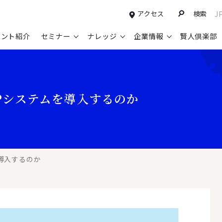
アクセス
検索
J
タント紹介
セミナー
ナレッジ
企業情報
賢人倶楽部
コンサルティングサービスTOP
セミナー情報TOP
最新ソリューションTOP
企業情報TOP
お知らせTOP
営
新規事業開発・ビジネスモデル変革・
申込み受付中のセミナー
経営全般
会社概要
ニュース
設
Pシステムを導入するのか
M&A支援
配信中のセミナーアーカイブ
経営企画・事業戦略
トップメッセージ
メディア掲載
【
グループ・グローバル経営管理
過去のセミナー
経営管理・経理・財務
コンプライアンス（法令遵守）
【
ガバナンス・リスクマネジメント強化
人事
レイヤーズ・コンサルティングの特徴
【
マーケティング戦略・営業改革
導入するのか
広報・CSR
経営諮問委員紹介
【
IT・デジタル
顧問紹介
【